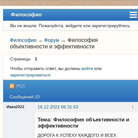
Философио
Вы не вошли.
Пожалуйста, войдите или зарегистрируйтесь.
Сайт
Форум
→
Философия
Философио
→
Форум
объективности и эффективности
Регистрация
Страницы
1
Вход
Чтобы отправить ответ, вы должны
войти
или
зарегистрироваться
РСС
Сообщений 10
16.12.2022 06:31:53
1
Иван2022
Новый
участник
Тема: Философия объективности и
Неактивен
эффективности
ДОРОГА К УСПЕХУ КАЖДОГО И ВСЕХ