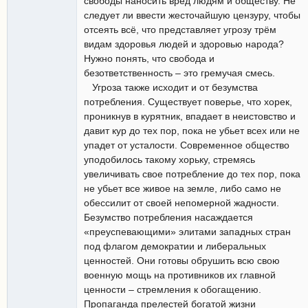
свободы наносить вред людям и обществу. Не
следует ли ввести жесточайшую цензуру, чтобы
отсеять всё, что представляет угрозу трём
видам здоровья людей и здоровью народа?
Нужно понять, что свобода и
безответственность – это гремучая смесь.
Угроза также исходит и от безумства
потребления. Существует поверье, что хорек,
проникнув в курятник, впадает в неистовство и
давит кур до тех пор, пока не убьет всех или не
упадет от усталости. Современное общество
уподобилось такому хорьку, стремясь
увеличивать свое потребление до тех пор, пока
не убьет все живое на земле, либо само не
обессилит от своей непомерной жадности.
Безумство потребления насаждается
«преуспевающими» элитами западных стран
под флагом демократии и либеральных
ценностей. Они готовы обрушить всю свою
военную мощь на противников их главной
ценности – стремления к обогащению.
Пропаганда прелестей богатой жизни