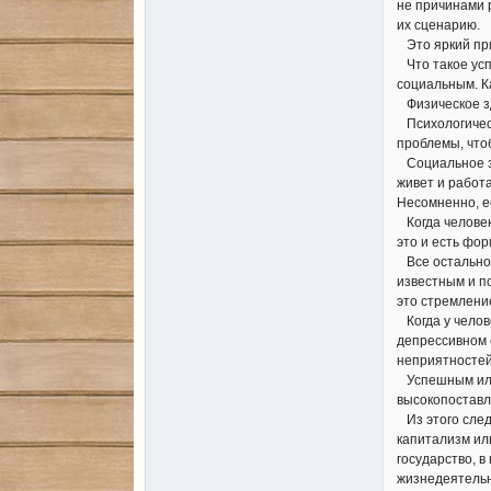
не причинами 
их сценарию.
Это яркий при
Что такое усп
социальным. К
Физическое зд
Психологическ
проблемы, что
Социальное зд
живет и работа
Несомненно, е
Когда человек 
это и есть фо
Все остальное
известным и по
это стремлени
Когда у челове
депрессивном 
неприятностей
Успешным или 
высокопоставле
Из этого след
капитализм ил
государство, 
жизнедеятельн