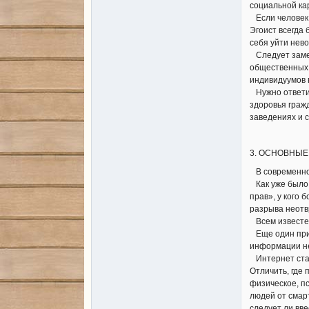
социальной ка
Если человек 
Эгоист всегда 
себя уйти нев
Следует замет
общественных,
индивидуумов 
Нужно ответит
здоровья граж
заведениях и 
3. ОСНОВНЫЕ
В современном
Как уже было 
прав», у кого 
разрыва неотв
Всем известен
Еще один прим
информации не
Интернет стал
Отличить, где 
физическое, п
людей от смар
следует ли вв