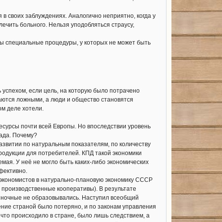
 своих заблуждениях. Аналогично неприятно, когда у
ечить больного. Нельзя уподобляться страусу,
ы специальные процедуры, у которых не может быть
ь успехом, если цель, на которую было потрачено
ваются ложными, а люди и общество становятся
ом деле хотели.
сурсы почти всей Европы. Но впоследствии уровень
пада. Почему?
звитии по натуральным показателям, по количеству
продукции для потребителей. КПД такой экономики
мая. У неё не могло быть каких-либо экономических
фективно.
 экономистов в натурально-плановую экономику СССР
производственные кооперативы). В результате
рыночные не образовывались. Наступил всеобщий
ление страной было потеряно, и по законам управления
 что происходило в стране, было лишь следствием, а