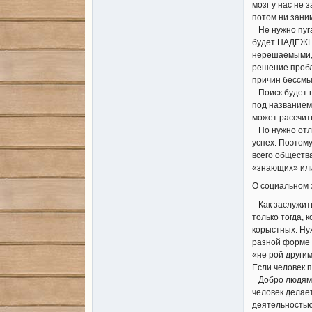
мозг у нас не 
потом ни зани
Не нужно пуга
будет НАДЕЖНО
нерешаемыми, –
решение пробл
причин бессмы
Поиск будет н
под названием
может рассчит
Но нужно отли
успех. Поэтому
всего общества
«знающих» ил
О социальном 
Как заслужить
только тогда,
корыстных. Нуж
разной форме р
«не рой другим
Если человек 
Добро людям и 
человек делае
деятельностью