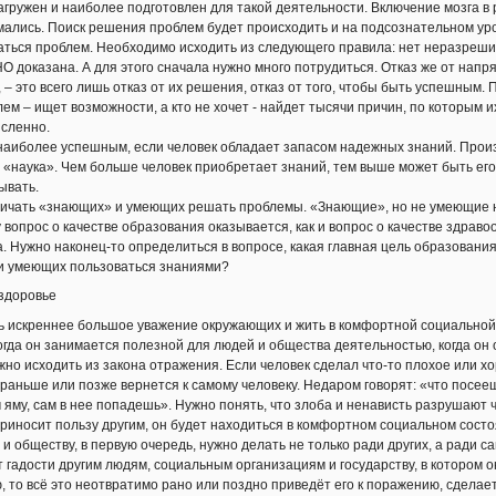
загружен и наиболее подготовлен для такой деятельности. Включение мозга в р
мались. Поиск решения проблем будет происходить и на подсознательном ур
ться проблем. Необходимо исходить из следующего правила: нет неразрешим
 доказана. А для этого сначала нужно много потрудиться. Отказ же от напр
 это всего лишь отказ от их решения, отказ от того, чтобы быть успешным. П
ем – ищет возможности, а кто не хочет - найдет тысячи причин, по которым 
сленно.
аиболее успешным, если человек обладает запасом надежных знаний. Произ
 «наука». Чем больше человек приобретает знаний, тем выше может быть его
ывать.
чать «знающих» и умеющих решать проблемы. «Знающие», но не умеющие н
 вопрос о качестве образования оказывается, как и вопрос о качестве здрав
. Нужно наконец-то определиться в вопросе, какая главная цель образования
и умеющих пользоваться знаниями?
здоровье
 искреннее большое уважение окружающих и жить в комфортной социальной 
 когда он занимается полезной для людей и общества деятельностью, когда о
но исходить из закона отражения. Если человек сделал что-то плохое или хо
аньше или позже вернется к самому человеку. Недаром говорят: «что посеешь,
 яму, сам в нее попадешь». Нужно понять, что злоба и ненависть разрушают 
приносит пользу другим, он будет находиться в комфортном социальном сост
обществу, в первую очередь, нужно делать не только ради других, а ради са
т гадости другим людям, социальным организациям и государству, в котором 
, то всё это неотвратимо рано или поздно приведёт его к поражению, сделае