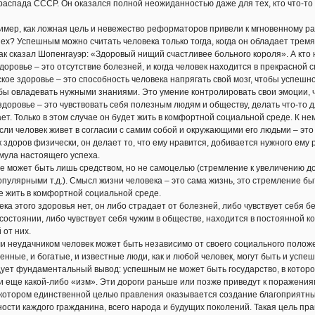
распада СССР. Он оказался полной неожиданностью даже для тех, кто что-то
мер, как ложная цель и невежество реформаторов привели к мгновенному ра
ех? Успешным можно считать человека только тогда, когда он обладает тремя
ак сказал Шопенгауэр: «Здоровый нищий счастливее больного короля». А кто 
оровье – это отсутствие болезней, и когда человек находится в прекрасной 
ое здоровье – это способность человека напрягать свой мозг, чтобы успеш
бы овладевать нужными знаниями. Это умение контролировать свои эмоции,
оровье – это чувствовать себя полезным людям и обществу, делать что-то д
ет. Только в этом случае он будет жить в комфортной социальной среде. К н
сли человек живет в согласии с самим собой и окружающими его людьми – это
здоров физически, он делает то, что ему нравится, добивается нужного ему р
рмула настоящего успеха.
 может быть лишь средством, но не самоцелью (стремление к увеличению до
пулярными т.д.). Смысл жизни человека – это сама жизнь, это стремление б
е жить в комфортной социальной среде.
ка этого здоровья нет, он либо страдает от болезней, либо чувствует себя 
состоянии, либо чувствует себя чужим в обществе, находится в постоянной 
 от них.
неудачником человек может быть независимо от своего социального положен
нные, и богатые, и известные люди, как и любой человек, могут быть и успе
ует фундаментальный вывод: успешным не может быть государство, в которо
и еще какой-либо «изм». Эти дороги раньше или позже приведут к поражени
в котором единственной целью правления оказывается создание благоприятн
ости каждого гражданина, всего народа и будущих поколений. Такая цель пр