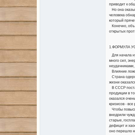
приводит к об
Но она оказыв
человека обна
который прячет
Конечно, объя
открытых прот
1.ФОРМУЛА У
Для начала нуж
много сил, эне
неудачниками,
Влияние ложны
Страна одержа
жизни оказалс
В СССР постав
продукции в то
оказался очен
кризисов - вс
Чтобы повысит
внедрили чужд
старые, госпл
дефицит и хаос
оно перешло на