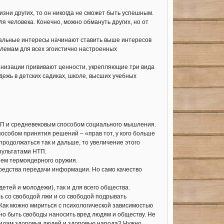
ни других, то он никогда не сможет быть успешным.
я человека. Конечно, можно обмануть других, но от
уальные интересы начинают ставить выше интересов
блемам для всех эгоистично настроенных
ганизации прививают ценности, укрепляющие три вида
дежь в детских садиках, школе, высших учебных
П и средневековым способом социального мышления.
особом принятия решений – «прав тот, у кого больше
т продолжаться так и дальше, то увеличение этого
зультатами НТП.
ием термоядерного оружия.
редства передачи информации. Но само качество
тей и молодежи), так и для всего общества.
ать со свободой лжи и со свободой подрывать
 Как можно мириться с психологической зависимостью
о быть свободы наносить вред людям и обществу. Не
 видам здоровья людей и здоровью народа? Нужно