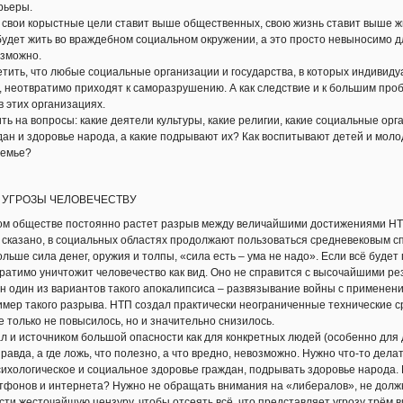
рьеры.
свои корыстные цели ставит выше общественных, свою жизнь ставит выше жиз
будет жить во враждебном социальном окружении, а это просто невыносимо дл
озможно.
ить, что любые социальные организации и государства, в которых индивид
 неотвратимо приходят к саморазрушению. А как следствие и к большим про
в этих организациях.
ь на вопросы: какие деятели культуры, какие религии, какие социальные ор
дан и здоровье народа, а какие подрывают их? Как воспитывают детей и моло
семье?
 УГРОЗЫ ЧЕЛОВЕЧЕСТВУ
 обществе постоянно растет разрыв между величайшими достижениями НТ
сказано, в социальных областях продолжают пользоваться средневековым сп
больше сила денег, оружия и толпы, «сила есть – ума не надо». Если всё буде
ратимо уничтожит человечество как вид. Оно не справится с высочайшими ре
 один из вариантов такого апокалипсиса – развязывание войны с применен
ер такого разрыва. НТП создал практически неограниченные технические с
 только не повысилось, но и значительно снизилось.
 и источником большой опасности как для конкретных людей (особенно для де
правда, а где ложь, что полезно, а что вредно, невозможно. Нужно что-то дел
сихологическое и социальное здоровье граждан, подрывать здоровье народа.
тфонов и интернета? Нужно не обращать внимания на «либералов», не должн
ести жесточайшую цензуру, чтобы отсеять всё, что представляет угрозу трём