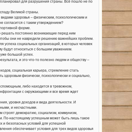
 планировал для разрушения страны. Всё пошло не по
спаду Великой страны.
 видами здоровья – физическим, психологическим и
не согласится с таким утверждением?
спортивной форме.
но решать постоянно возникающие перед ним
 чтобы они не навредили решению важнейших проблем.
ля успеха социальных организаций, в которых человек
ему будут относиться с большим уважением.
 уже большой успех.
езультата, и это что-то полезно людям и обществу –
ходов, социальная карьера, стремление стать
ыть здоровым физически, психологически и социально,
беспомощным, либо находится в тревожном,
конфронтации с окружающими и все время ждет
ия, уровня доходов и вида деятельности. И
шными, и несчастными.
м строят демократию, социализм, коммунизм,
ям. По-настоящему успешным может быть лишь такое
ых и безопасных условий для успешной
авления обеспечивает условия для трех видов здоровья