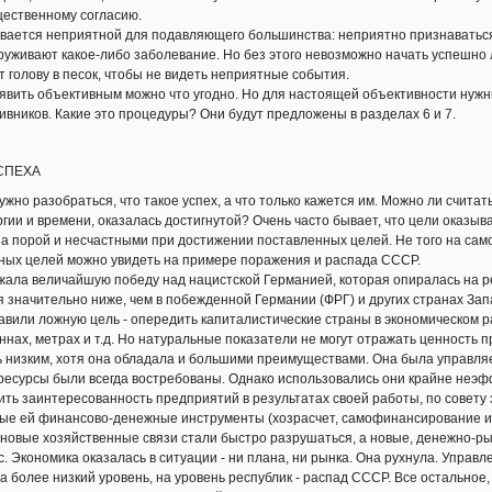
щественному согласию.
ается неприятной для подавляющего большинства: неприятно признаваться в
руживают какое-либо заболевание. Но без этого невозможно начать успешно л
 голову в песок, чтобы не видеть неприятные события.
вить объективным можно что угодно. Но для настоящей объективности нужн
ивников. Какие это процедуры? Они будут предложены в разделах 6 и 7.
СПЕХА
но разобраться, что такое успех, а что только кажется им. Можно ли считат
ргии и времени, оказалась достигнутой? Очень часто бывает, что цели оказы
 а порой и несчастными при достижении поставленных целей. Не того на сам
х целей можно увидеть на примере поражения и распада СССР.
ла величайшую победу над нацистской Германией, которая опиралась на ре
я значительно ниже, чем в побежденной Германии (ФРГ) и других странах За
или ложную цель - опередить капиталистические страны в экономическом ра
ннах, метрах и т.д. Но натуральные показатели не могут отражать ценность 
ь низким, хотя она обладала и большими преимуществами. Она была управляе
е ресурсы были всегда востребованы. Однако использовались они крайне неэф
ь заинтересованность предприятий в результатах своей работы, по совету
ые ей финансово-денежные инструменты (хозрасчет, самофинансирование и 
ановые хозяйственные связи стали быстро разрушаться, а новые, денежно-
. Экономика оказалась в ситуации - ни плана, ни рынка. Она рухнула. Управ
 более низкий уровень, на уровень республик - распад СССР. Все остальное,