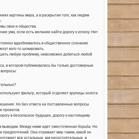
ях картины мира, а в раскрытии того, как людям
».
емы свои и общества.
ие ума, если есть желание найти дорогу к успеху. Нет
остоянно вдалбливалось в общественное сознание
огут кого-то шокировать.
шить любую проблему, невозможно добиться любой
а, в котором публиковались бы только достоверные
 вопросы:
ительных?
 используют фильтр, который отделяет крупицы золота
 решения. Но без ответа на поставленные вопросы
и проектов.
орогу в безопасное будущее, дорогу к настоящему
м выводам. Между ними идет ожесточенная борьба. Но
 и предпочтений. Она отражает мир таким, какой он
ничтожает все остальные, как несостоятельные, и