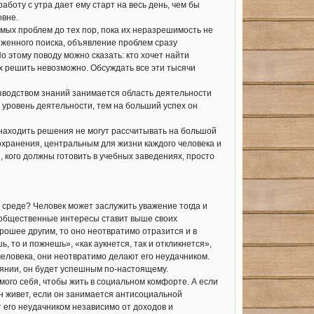
аботу с утра дает ему старт на весь день, чем бы
овне.
ых проблем до тех пор, пока их неразрешимость не
яженного поиска, объявление проблем сразу
о этому поводу можно сказать: кто хочет найти
их решить невозможно. Обсуждать все эти тысячи
водством знаний занимается область деятельности
 уровень деятельности, тем на больший успех он
аходить решения не могут рассчитывать на большой
оохранения, центральным для жизни каждого человека и
, кого должны готовить в учебных заведениях, просто
среде? Человек может заслужить уважение тогда и
н общественные интересы ставит выше своих
рошее другим, то оно неотвратимо отразится и в
 то и пожнешь», «как аукнется, так и откликнется»,
человека, они неотвратимо делают его неудачником.
оянии, он будет успешным по-настоящему.
мого себя, чтобы жить в социальном комфорте. А если
он живет, если он занимается антисоциальной
т его неудачником независимо от доходов и