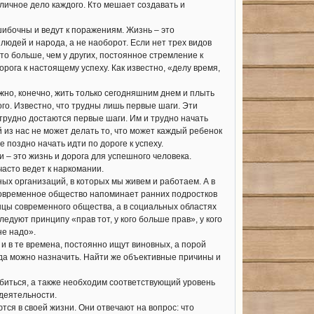
 личное дело каждого. Кто мешает создавать и
шибочны и ведут к поражениям. Жизнь – это
юдей и народа, а не наоборот. Если нет трех видов
-то больше, чем у других, постоянное стремление к
орога к настоящему успеху. Как известно, «делу время,
жно, конечно, жить только сегодняшним днем и плыть
ого. Известно, что трудны лишь первые шаги. Эти
трудно достаются первые шаги. Им и трудно начать
й из нас не может делать то, что может каждый ребенок
 поздно начать идти по дороге к успеху.
 – это жизнь и дорога для успешного человека.
асто ведет к наркомании.
х организаций, в которых мы живем и работаем. А в
Современное общество напоминает ранних подростков
ышцы современного общества, а в социальных областях
едуют принципу «прав тот, у кого больше прав», у кого
не надо».
и в те времена, постоянно ищут виновных, а порой
гда можно назначить. Найти же объективные причины и
биться, а также необходим соответствующий уровень
 деятельности.
я в своей жизни. Они отвечают на вопрос: что