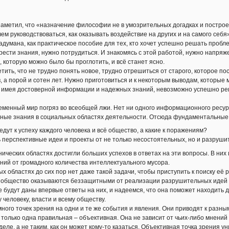
метил, что «назначение философии не в умозрительных догадках и построени
чем руководствоваться, как оказывать воздействие на других и на самого себя
думана, как практическое пособие для тех, кто хочет успешно решать пробл
сти знания, нужно потрудиться. И знакомясь с этой работой, нужно напряжен
, которую можно было бы проглотить, и всё станет ясно.
ить, что не трудно понять новое, трудно отрешиться от старого, которое п
, а порой и сотен лет. Нужно приготовиться и к некоторым выводам, которые м
имея достоверной информации и надежных знаний, невозможно успешно ре
менный мир погряз во всеобщей лжи. Нет ни одного информационного ресурс
ные знания в социальных областях деятельности. Отсюда фундаментальные
ут к успеху каждого человека и всё общество, а какие к поражениям?
перспективные идеи и проекты от не только несостоятельных, но и разруш
ических областях достигли больших успехов в ответах на эти вопросы. В них
ний от громадного количества интеллектуального мусора.
х областях до сих пор нет даже такой задачи, чтобы приступить к поиску её
и общество оказываются беззащитными от реализации разрушительных идей 
 будут даны впервые ответы на них, и надеемся, что она поможет находить д
 человеку, власти и всему обществу.
ого точек зрения на одни и те же события и явления. Они приводят к разны
 только одна правильная – объективная. Она не зависит от чьих-либо мнений
деле, а не таким, как он может кому-то казаться. Объективная точка зрения у