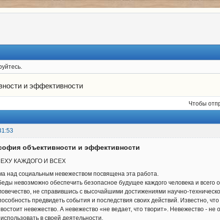
руйтесь.
вности и эффективности
Чтобы отп
31:53
софия объективности и эффективности
ПЕХУ КАЖДОГО И ВСЕХ
 над социальным невежеством посвящена эта работа.
еды невозможно обеспечить безопасное будущее каждого человека и всего 
ловечество, не справившись с высочайшими достижениями научно-техническо
особность предвидеть события и последствия своих действий. Известно, что 
стоит невежество. А невежество «не ведает, что творит». Невежество - не о
 использовать в своей деятельности.