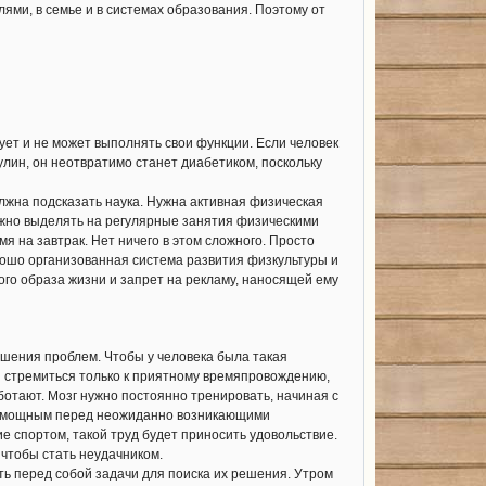
ями, в семье и в системах образования. Поэтому от
рует и не может выполнять свои функции. Если человек
лин, он неотвратимо станет диабетиком, поскольку
лжна подсказать наука. Нужна активная физическая
ожно выделять на регулярные занятия физическими
я на завтрак. Нет ничего в этом сложного. Просто
рошо организованная система развития физкультуры и
ого образа жизни и запрет на рекламу, наносящей ему
ешения проблем. Чтобы у человека была такая
и стремиться только к приятному времяпровождению,
ботают. Мозг нужно постоянно тренировать, начиная с
еспомощным перед неожиданно возникающими
тие спортом, такой труд будет приносить удовольствие.
чтобы стать неудачником.
ь перед собой задачи для поиска их решения. Утром