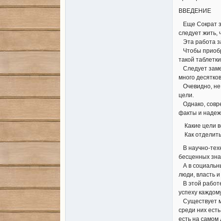
ВВЕДЕНИЕ
Еще Сократ за
следует жить, 
Эта работа за
Чтобы приобре
такой таблетки
Следует замет
много десятков
Очевидно, не 
цели.
Однако, совре
факты и надеж
Какие цели вед
Как отделить 
В научно-техн
бесценных зна
А в социальны
люди, власть 
В этой работе
успеху каждому
Существует мн
среди них есть
есть на самом 