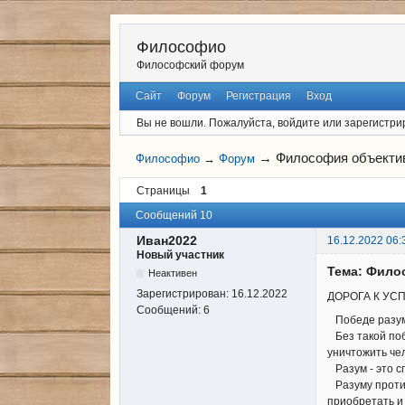
Философио
Философский форум
Сайт
Форум
Регистрация
Вход
Вы не вошли.
Пожалуйста, войдите или зарегистри
→
Философия объекти
Философио
→
Форум
Страницы
1
Сообщений 10
Иван2022
16.12.2022 06:
Новый участник
Тема: Фило
Неактивен
Зарегистрирован:
16.12.2022
ДОРОГА К УС
Сообщений:
6
Победе разума
Без такой поб
уничтожить че
Разум - это сп
Разуму противо
приобретать и