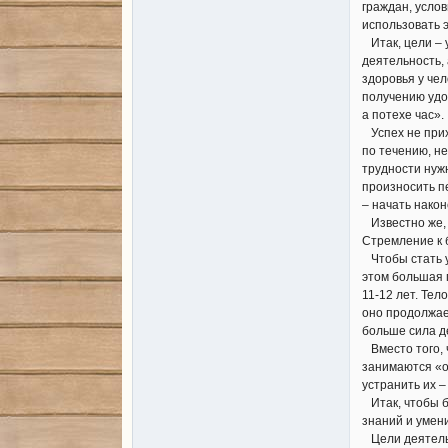
граждан, услов
использовать э
Итак, цели – 
деятельность,
здоровья у чел
получению удов
а потехе час».
Успех не прихо
по течению, не
трудности нуж
произносить пе
– начать након
Известно же, ч
Стремление к 
Чтобы стать у
этом большая 
11-12 лет. Те
оно продолжает
больше сила де
Вместо того, ч
занимаются «о
устранить их –
Итак, чтобы б
знаний и умен
Цели деятельн