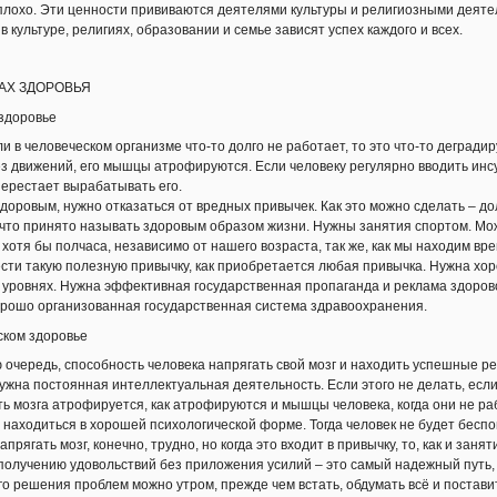
 плохо. Эти ценности прививаются деятелями культуры и религиозными деятел
в культуре, религиях, образовании и семье зависят успех каждого и всех.
ДАХ ЗДОРОВЬЯ
здоровье
 в человеческом организме что-то долго не работает, то это что-то дегради
ез движений, его мышцы атрофируются. Если человеку регулярно вводить инсу
перестает вырабатывать его.
оровым, нужно отказаться от вредных привычек. Как это можно сделать – до
 что принято называть здоровым образом жизни. Нужны занятия спортом. М
отя бы полчаса, независимо от нашего возраста, так же, как мы находим врем
сти такую полезную привычку, как приобретается любая привычка. Нужна хо
х уровнях. Нужна эффективная государственная пропаганда и реклама здоров
орошо организованная государственная система здравоохранения.
ском здоровье
 очередь, способность человека напрягать свой мозг и находить успешные р
нужна постоянная интеллектуальная деятельность. Если этого не делать, есл
ть мозга атрофируется, как атрофируются и мышцы человека, когда они не ра
ы находиться в хорошей психологической форме. Тогда человек не будет б
прягать мозг, конечно, трудно, но когда это входит в привычку, то, как и заня
получению удовольствий без приложения усилий – это самый надежный путь, 
 решения проблем можно утром, прежде чем встать, обдумать всё и поставит