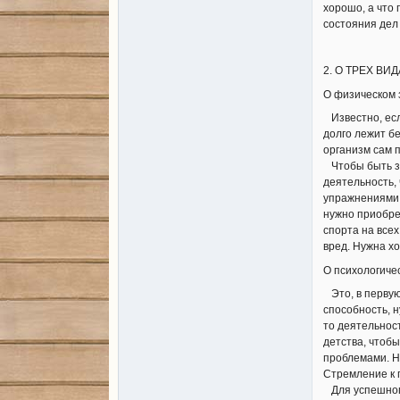
хорошо, а что
состояния дел 
2. О ТРЕХ ВИ
О физическом 
Известно, если
долго лежит б
организм сам 
Чтобы быть зд
деятельность,
упражнениями х
нужно приобре
спорта на все
вред. Нужна х
О психологиче
Это, в первую
способность, 
то деятельнос
детства, чтоб
проблемами. На
Стремление к 
Для успешного