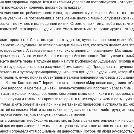
ия для здоровья народа. Кто и как такими условиями воспользуется – это уже
ти возможности, конечно, должен быть наказан.
увеличение потребления всего и вся, стремление к увеличению богатства – о
 а не увеличение потребления. Потребление должно лишь обслуживать жизнь л
овека – нет у него и полноценной жизни. Стремление к тому, чтобы иметь что
ольствий - это дороги неудачников. Уметь делать что-то лучше других – это д
дит просто так. Для этого нужно потрудиться, нужно напрячь свои мозги. Мо
 заботясь о будущем. Но успех приходит лишь к тем, кто что-то делает для эт
но преодолеть. А затем эти шаги к успеху становятся привычными. Малышам 
рвые слова. А потом они бегают и говорят без остановки. Так неужели кажды
ец-то делать первые трудные шаги на пути к успешному будущему? Никогда не
то труд создал человека разумного (гомо сапиенса). Преодолевать трудности
безделью и пустому времяпровождению – это путь для неудачников, который ч
спешным, нужно понять объективные законы поведения человека и социальны
проблема. Как сказала Т.Черниговская в передаче «Мир после пандемии»: «
ло уже наросло, а мозгов еще нет». Научно-технический прогресс нарастил м
 жить в условиях средневекового состояния мышления. Как и в те времена, сл
нег, оружия и толпы. Как принято говорить в таких случаях, «сила есть – ума 
тобы искать объективные причины негативных процессов и устранять их, как 
хотой на ведьм». Найти виновных не представляет какого-либо труда, их все
 задача сложная, она требует напряжения мозгов.
ыть успешным, необходимо правильно выбрать цели деятельности, и не оши
ий для их достижения. Чем выше этот уровень, тем выше можно ставить цели
ости определяются социальными ценностями, которыми люди руководствуютс