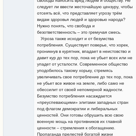
свободы наносить вред людям и обществу. Не
следует ли ввести жесточайшую цензуру, чтобы
отсеять всё, что представляет угрозу трём
видам здоровья людей и здоровью народа?
Нужно понять, что свобода и
безответственность – это гремучая смесь.
Угроза также исходит и от безумства
потребления. Существует поверье, что хорек,
проникнув в курятник, впадает в неистовство и
давит кур до тех пор, пока не убьет всех или не
упадет от усталости. Современное общество
уподобилось такому хорьку, стремясь
увеличивать свое потребление до тех пор, пока
не убьет все живое на земле, либо само не
обессилит от своей непомерной жадности.
Безумство потребления насаждается
«преуспевающими» элитами западных стран
под флагом демократии и либеральных
ценностей. Они готовы обрушить всю свою
военную мощь на противников их главной
ценности – стремления к обогащению.
Пропаганда прелестей богатой жизни