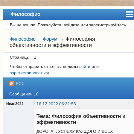
Философио
Вы не вошли.
Пожалуйста, войдите или зарегистрируйтесь.
Сайт
Форум
→
Философия
Философио
→
Форум
объективности и эффективности
Регистрация
Страницы
1
Вход
Чтобы отправить ответ, вы должны
войти
или
зарегистрироваться
РСС
Сообщений 10
16.12.2022 06:31:53
1
Иван2022
Новый
участник
Тема: Философия объективности и
Неактивен
эффективности
ДОРОГА К УСПЕХУ КАЖДОГО И ВСЕХ