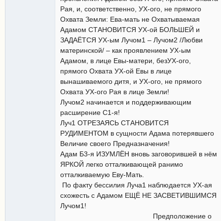
Рая, и, соответственно, УХ-ого, не прямого
Охвата Земли: Ева-мать не Охватываемая
Адамом СТАНОВИТСЯ УХ-ой БОЛЬШЕЙ и
ЗАДАЁТСЯ УХ-ым Лучом1 – Лучом2 /Любви
материнской/ – как проявлением УХ-ым
Адамом, в лице Евы-матери, безУХ-ого,
прямого Охвата УХ-ой Евы в лице
вынашиваемого дитя, и УХ-ого, не прямого
Охвата УХ-ого Рая в лице Земли!
Лучом2 начинается и поддерживающим
расширение С1-я!
Луч1 ОТРЕЗАЯСЬ СТАНОВИТСЯ
РУДИМЕНТОМ в сущности Адама потерявшего
Величие своего Предназначения!
Адам Б3-я ИЗУМЛЁН вновь заговорившей в нём
ЯРКОЙ легко отталкивающей ранимо
отталкиваемую Еву-Мать.
По факту бессилия Луча1 наблюдается УХ-ая
схожесть с Адамом ЕЩЁ НЕ ЗАСВЕТИВШИМСЯ
Лучом1!
Предположение о