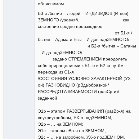
объяснимом.
Б3-е /бытие – людей – ИНДИВИДОВ (И-дов)
ЗЕМНОГО /уровня//, как
состояние средне производное
от Б1-я /
бытия – Адама и Евы – И-дов надЗЕМНОГО/
и Б2-я /бытия – Сатаны
– И-да подЗЕМНОГО/
задано СТРЕМЛЕНИЕМ преодолеть
себя приращениями к Б1-ю и Б2-ю путём
перехода из С1-я
/СОСТОЯНИЯ УСЛОВНО ХАРАКТЕРНОЙ (УХ-
ой) РАЗНОВИДНО (рВд)/образной/
РАССРЕДОТАЧИВАЕМОСТИ (расСр-и)/
заданной
Э1р – этапом РАЗВЕРТЫВАНИЯ (разВр-я) на
внутриутробном, УХ-о надЗЕМНОМ,
Э2р – … на ЗЕМНОМ;
Э1с – этапом сВр-я на ЗЕМНОМ,
Э2с – … на загробном, УХ-о подЗЕМНОМ.