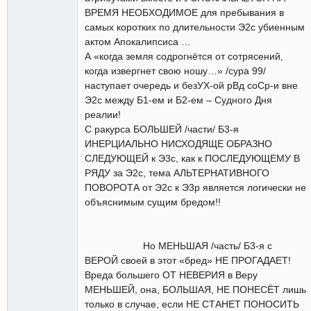
ВРЕМЯ НЕОБХОДИМОЕ для пребывания в
самых коротких по длительности Э2с убиенным
актом Апокалипсиса …
А «когда земля содрогнётся от сотрясений,
когда извергнет свою ношу…» /сура 99/
наступает очередь и безУХ-ой рВд соСр-и вне
Э2с между Б1-ем и Б2-ем – Судного Дня
реалии!
С ракурса БОЛЬШЕЙ /части/ Б3-я
ИНЕРЦИАЛЬНО НИСХОДЯЩЕ ОБРАЗНО
СЛЕДУЮЩЕЙ к Э3с, как к ПОСЛЕДУЮЩЕМУ В
РЯДУ за Э2с, тема АЛЬТЕРНАТИВНОГО
ПОВОРОТА от Э2с к Э3р является логически не
объяснимым сущим бредом!!
Но МЕНЬШАЯ /часть/ Б3-я с
ВЕРОЙ своей в этот «бред» НЕ ПРОГАДАЕТ!
Вреда большего ОТ НЕВЕРИЯ в Веру
МЕНЬШЕЙ, она, БОЛЬШАЯ, НЕ ПОНЕСЁТ лишь
только в случае, если НЕ СТАНЕТ ПОНОСИТЬ