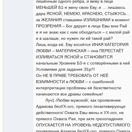
лишённым одного ребра, и вижу в лице
МЕНЬШЕЙ Б1-я жену свою Еву, и … лишаюсь
дара ЯСНОЙ, НЕМЕЮ, КРАСНЕЮ, СТЫЖУСЬ…
за ЖЕЛАНИЯ ставшими ИЗЛИШНИМИ в момент
ПРОЗРЕНИЯ – Бог дарует в лице Евы мне Рай
и я не знаю как с ним обходиться – с милой рай
и в шалаше, но нужен ли ей такой рай?
Лишь когда её, Еву коснётся ИНАЯ КАТЕГОРИЯ
ЛЮБВИ – МАТЕРИНСКАЯ – она ПЕРЕСТАЁТ
ИЗЛИВАТЬСЯ ЯСНОЙ и СТАНОВИТСЯ
начальным Уровнем Б3-я с сотворёнными в ней
Условиями для задания Э1р!!!
Он НЕ В ПРАВЕ ТРЕБОВАТЬ ОТ НЕЁ
ВЗАИМНОСТИ в ЛЮБВИ – с ошибочной
интерпретации проблемы её безответности
начинаются все драмы семейные!
Луч1 /Любви мужской/, как проявление
Адамова безУХ-ого, прямого /инактивирующе
действенного/ Охвата Евы-жены и УХ-ого, не
прямого Охвата Рая, при акте грехопадения
ОПУСКАЕТСЯ НА УРОВЕНЬ НЕДОПУСТИМОГО
проявления Адамом безУХ-ого, прямого Охвата