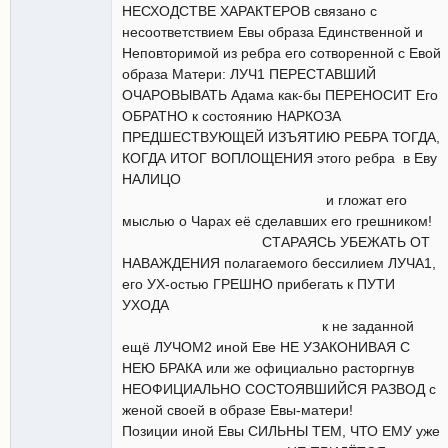
НЕСХОДСТВЕ ХАРАКТЕРОВ связано с
несоответствием Евы образа Единственной и
Неповторимой из ребра его сотворенной с Евой
образа Матери: ЛУЧ1 ПЕРЕСТАВШИЙ
ОЧАРОВЫВАТЬ Адама как-бы ПЕРЕНОСИТ Его
ОБРАТНО к состоянию НАРКОЗА
ПРЕДШЕСТВУЮЩЕЙ ИЗЪЯТИЮ РЕБРА ТОГДА,
КОГДА ИТОГ ВОПЛОЩЕНИЯ этого ребра в Еву
НАЛИЦО
и гложат его
мыслью о Чарах её сделавших его грешником!
СТАРАЯСЬ УБЕЖАТЬ ОТ
НАВАЖДЕНИЯ полагаемого бессилием ЛУЧА1,
его УХ-остью ГРЕШНО прибегать к ПУТИ
УХОДА
к не заданной
ещё ЛУЧОМ2 иной Еве НЕ УЗАКОНИВАЯ С
НЕЮ БРАКА или же официально расторгнув
НЕОФИЦИАЛЬНО СОСТОЯВШИЙСЯ РАЗВОД с
женой своей в образе Евы-матери!
Позиции иной Евы СИЛЬНЫ ТЕМ, ЧТО ЕМУ уже