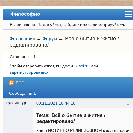
Философио
Вы не вошли.
Пожалуйста, войдите или зарегистрируйтесь.
Сайт
Форум
→
Всё о бытие и житие /
Философио
→
Форум
редактировано/
Регистрация
Страницы
1
Вход
Чтобы отправить ответ, вы должны
войти
или
зарегистрироваться
РСС
Сообщений 1
09.11.2021 18:44:18
1
Гусейн Гурбанов
Участник
Тема: Всё о бытие и житие /
Неактивен
редактировано/
или о ИСТИННО РЕЛИГИОЗНОМ как логически