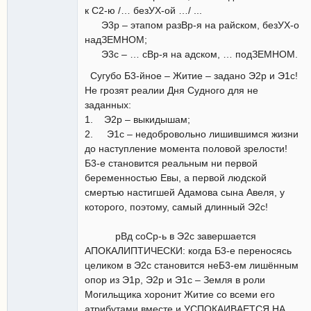
к С2-ю /… безУХ-ой …/ ...
Э3р – этапом разВр-я на райском, безУХ-о
надЗЕМНОМ;
Э3с – … сВр-я на адском, … подЗЕМНОМ.
Сугубо Б3-йное – Житие – задано Э2р и Э1с!
Не грозят реалии Дня Судного для не
заданных:
1. Э2р – выкидышам;
2. Э1с – недобровольно лишившимся жизни
до наступление момента половой зрелости!
Б3-е становится реальным ни первой
беременностью Евы, а первой людской
смертью настигшей Адамова сына Авеля, у
которого, поэтому, самый длинный Э2с!
рВд соСр-ь в Э2с завершается
АПОКАЛИПТИЧЕСКИ: когда Б3-е переносясь
целиком в Э2с становится неБ3-ем лишённым
опор из Э1р, Э2р и Э1с – Земля в роли
Могильщика хоронит Житие со всеми его
атрибутами вместе и УСПОКАИВАЕТСЯ НА