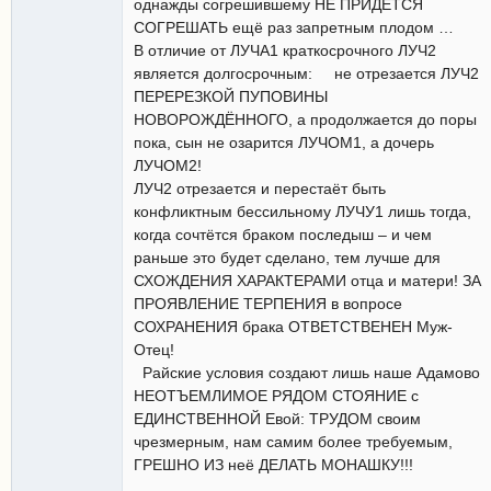
однажды согрешившему НЕ ПРИДЁТСЯ
СОГРЕШАТЬ ещё раз запретным плодом …
В отличие от ЛУЧА1 краткосрочного ЛУЧ2
является долгосрочным: не отрезается ЛУЧ2
ПЕРЕРЕЗКОЙ ПУПОВИНЫ
НОВОРОЖДЁННОГО, а продолжается до поры
пока, сын не озарится ЛУЧОМ1, а дочерь
ЛУЧОМ2!
ЛУЧ2 отрезается и перестаёт быть
конфликтным бессильному ЛУЧУ1 лишь тогда,
когда сочтётся браком последыш – и чем
раньше это будет сделано, тем лучше для
СХОЖДЕНИЯ ХАРАКТЕРАМИ отца и матери! ЗА
ПРОЯВЛЕНИЕ ТЕРПЕНИЯ в вопросе
СОХРАНЕНИЯ брака ОТВЕТСТВЕНЕН Муж-
Отец!
Райские условия создают лишь наше Адамово
НЕОТЪЕМЛИМОЕ РЯДОМ СТОЯНИЕ с
ЕДИНСТВЕННОЙ Евой: ТРУДОМ своим
чрезмерным, нам самим более требуемым,
ГРЕШНО ИЗ неё ДЕЛАТЬ МОНАШКУ!!!