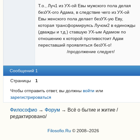
Т.о., Луч1 из УХ-ой Евы мужского пола делая
безУХ-ого Адама, в следствие чего из УХ-ой
Евы женского пола делает безУХ-ую Еву,
которая трансформируясь Лучом2 в единожды
(дважды и т.д.) ставшую УХ-ым Адамом по
отношению к которой противостоит Адам
переставший проявляться безУХ-о!
/продолжение следует/
Сообщений 1
Страницы
1
Чтобы отправить ответ, вы должны
войти
или
зарегистрироваться
Философио
→
Форум
→
Всё о бытие и житие /
редактировано/
Filosofio.Ru
© 2008–2026