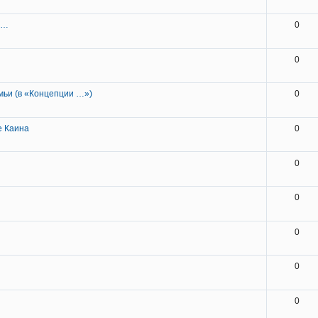
и…
0
0
мьи (в «Концепции …»)
0
е Каина
0
0
0
0
0
0