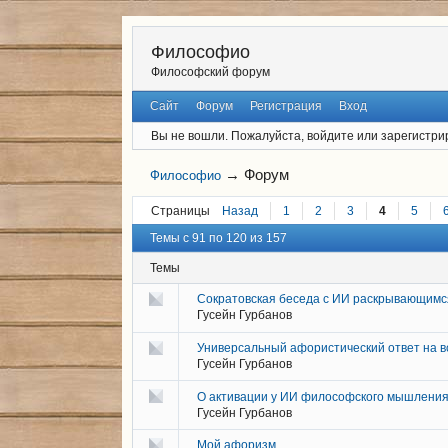
Философио
Философский форум
Сайт
Форум
Регистрация
Вход
Вы не вошли.
Пожалуйста, войдите или зарегистри
→
Форум
Философио
Страницы
Назад
1
2
3
4
5
Темы с 91 по 120 из 157
Темы
Сократовская беседа с ИИ раскрывающимс
Гусейн Гурбанов
Универсальный афористический ответ на в
Гусейн Гурбанов
О активации у ИИ философского мышления
Гусейн Гурбанов
Мой афоризм