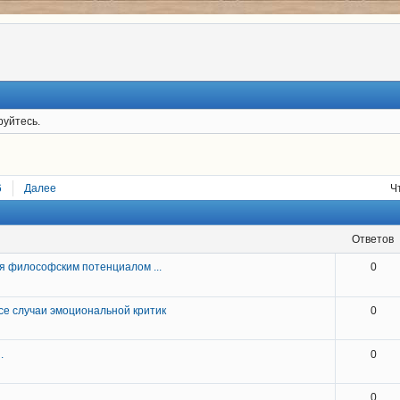
руйтесь.
6
Далее
Ч
ответов
я философским потенциалом ...
0
се случаи эмоциональной критик
0
.
0
0