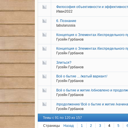
Философия объективности и эффективнос
Иван2022
6. Познание
tabularussia
Концепция о Элементах /беспредельного п
Гусейн Гурбанов
Концепция о Элементах /беспредельного п
Гусейн Гурбанов
Злиться?
Гусейн Гурбанов
Всё о бытие ... /жатый вариант/
Гусейн Гурбанов
Всё о бытие и житие /обновлено и продолж
Гусейн Гурбанов
/продолжение/ Всё о бытие и житие /начи
Гусейн Гурбанов
Темы с 91 по 120 из 157
Страницы
Назад
1
2
3
4
5