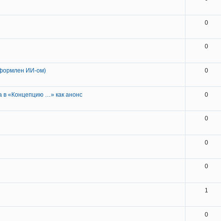
0
0
оформлен ИИ-ом)
0
 в «Концепцию …» как анонс
0
0
0
0
1
0