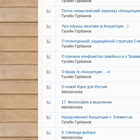
Гусейн Гурбанов
Почти схематический пересказ «Концепци
Гусейн Гурбанов
Про образы женские (в Концепции…)
Гусейн Гурбанов
О полноценной, защищённой структуре Се
Гусейн Гурбанов
О причине конфликтов семейных и о Травм
Гусейн Гурбанов
О браке /в «Концепции …»/
Гусейн Гурбанов
О новой Идее для России
tabularussia
17. Философия и мышление
tabularussia
/продолжение/ Концепции о Элементах …
Гусейн Гурбанов
9. Свобода выбора
tabularussia