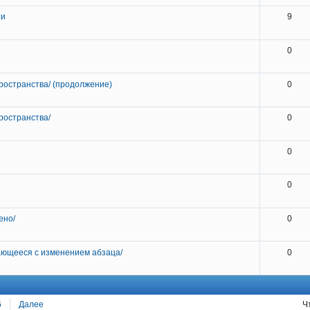
ти
9
0
ространства/ (продолжение)
0
ространства/
0
0
0
ено/
0
нающееся с изменением абзаца/
0
6
Далее
Ч