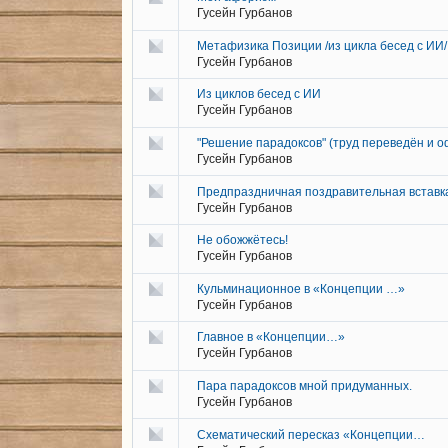
Гусейн Гурбанов
Метафизика Позиции /из цикла бесед с ИИ/
Гусейн Гурбанов
Из циклов бесед с ИИ
Гусейн Гурбанов
"Решение парадоксов" (труд переведён и 
Гусейн Гурбанов
Предпраздничная поздравительная вставка
Гусейн Гурбанов
Не обожжётесь!
Гусейн Гурбанов
Кульминационное в «Концепции …»
Гусейн Гурбанов
Главное в «Концепции…»
Гусейн Гурбанов
Пара парадоксов мной придуманных.
Гусейн Гурбанов
Схематический пересказ «Концепции…