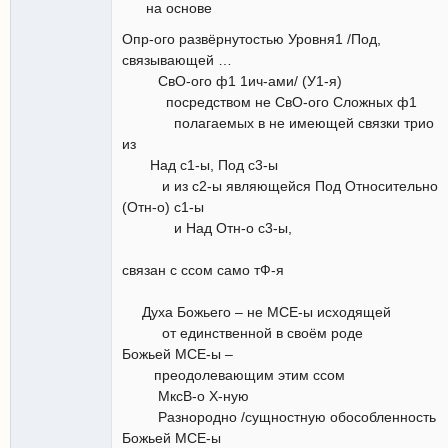
на основе
Опр-ого развёрнутостью Уровня1 /Под,
связывающей …
СвО-ого ф1 1ич-ами/ (У1-я)
посредством не СвО-ого Сложных ф1
полагаемых в не имеющей связки трио
из
Над с1-ы, Под с3-ы
и из с2-ы являющейся Под Относительно
(Отн-о) с1-ы
и Над Отн-о с3-ы,
связан с ссом само тФ-я
Духа Божьего – не МСЕ-ы исходящей
от единственной в своём роде
Божьей МСЕ-ы –
преодолевающим этим ссом
МксВ-о Х-ную
Разнородно /сущностную обособленность
Божьей МСЕ-ы