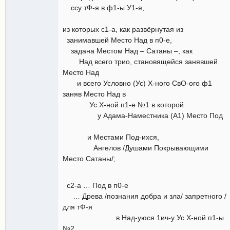
ссу тФ-я в ф1-ы У1-я,
из которых с1-а, как развёрнутая из
занимавшей Место Над в п0-е,
задана Местом Над – Сатаны –, как
Над всего трио, становящейся занявшей
Место Над
и всего Условно (Ус) Х-ного СвО-ого ф1
заняв Место Над в
Ус Х-ной п1-е №1 в которой
у Адама-Наместника (А1) Место Под
и Местами Под-ихся,
Ангелов /Душами Покрывающими
Место Сатаны/;
с2-а … Под в п0-е
… Древа /познания добра и зла/ запретного /
для тФ-я
в Над-уюся 1ич-у Ус Х-ной п1-ы
№2