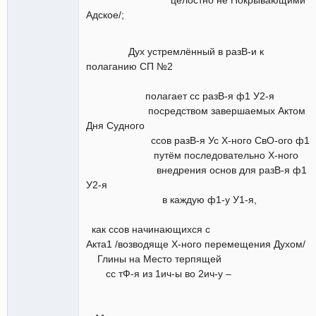
Адское/;
Дух устремлённый в разВ-и к
полаганию СП №2
полагает сс разВ-я ф1 У2-я
посредством завершаемых Актом
Дня Судного
ссов разВ-я Ус Х-ного СвО-ого ф1
путём последовательно Х-ного
внедрения основ для разВ-я ф1
У2-я
в каждую ф1-у У1-я,
как ссов начинающихся с
Акта1 /возводяще Х-ного перемещения Духом/
Глины на Место терпящей
сс тФ-я из 1ич-ы во 2ич-у –