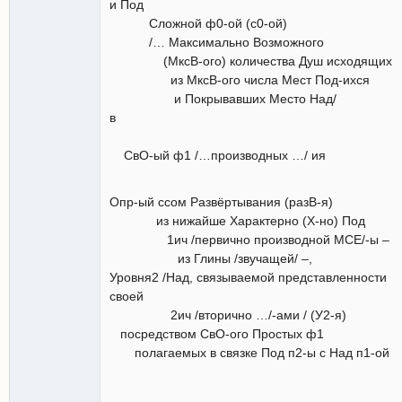
и Под
Сложной ф0-ой (с0-ой)
/… Максимально Возможного
(МксВ-ого) количества Душ исходящих
из МксВ-ого числа Мест Под-ихся
и Покрывавших Место Над/
в
СвО-ый ф1 /…производных …/ ия
Опр-ый ссом Развёртывания (разВ-я)
из нижайше Характерно (Х-но) Под
1ич /первично производной МСЕ/-ы –
из Глины /звучащей/ –,
Уровня2 /Над, связываемой представленности
своей
2ич /вторично …/-ами / (У2-я)
посредством СвО-ого Простых ф1
полагаемых в связке Под п2-ы с Над п1-ой