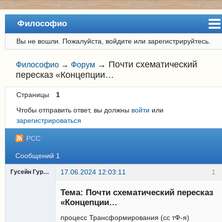
Философио
Вы не вошли.
Пожалуйста, войдите или зарегистрируйтесь.
Сайт
Форум
→
Почти схематический
Философио
→
Форум
пересказ «Концепции…
Регистрация
Страницы
1
Вход
Чтобы отправить ответ, вы должны
войти
или
зарегистрироваться
РСС
Сообщений 1
17.06.2024 12:03:11
1
Гусейн Гурбанов
Участник
Тема: Почти схематический пересказ
Неактивен
«Концепции…
процесс Трансформирования (сс тФ-я)