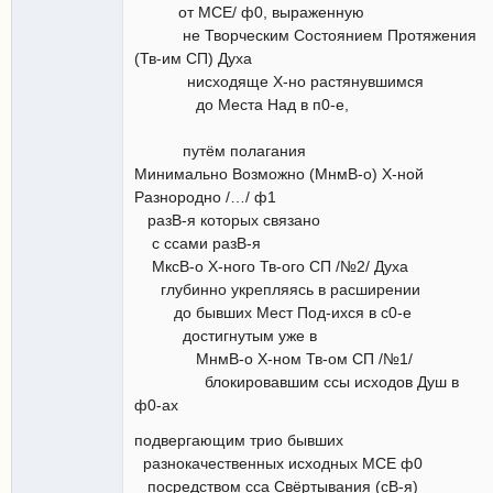
от МСЕ/ ф0, выраженную
не Творческим Состоянием Протяжения
(Тв-им СП) Духа
нисходяще Х-но растянувшимся
до Места Над в п0-е,
путём полагания
Минимально Возможно (МнмВ-о) Х-ной
Разнородно /…/ ф1
разВ-я которых связано
с ссами разВ-я
МксВ-о Х-ного Тв-ого СП /№2/ Духа
глубинно укрепляясь в расширении
до бывших Мест Под-ихся в с0-е
достигнутым уже в
МнмВ-о Х-ном Тв-ом СП /№1/
блокировавшим ссы исходов Душ в
ф0-ах
подвергающим трио бывших
разнокачественных исходных МСЕ ф0
посредством сса Свёртывания (сВ-я)