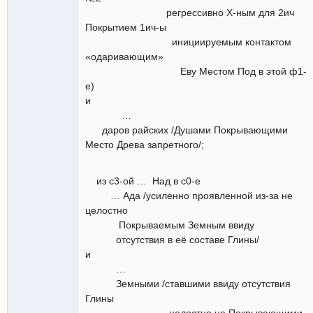
регрессивно Х-ным для 2ич
Покрытием 1ич-ы
инициируемым контактом
«одаривающим»
Еву Местом Под в этой ф1-
е)
и
…
даров райских /Душами Покрывающими
Место Древа запретного/;
из с3-ой … Над в с0-е
… Ада /усиленно проявленной из-за не
целостно
Покрываемым Земным ввиду
отсутствия в её составе Глины/
и
…
Земными /ставшими ввиду отсутствия
Глины
целостно не Покрывающими