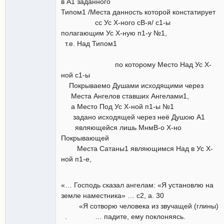
в А1 заданного
Типом1 /Места данность которой констатирует
сс Ус Х-ного сВ-я/ с1-ы
полагающим Ус Х-ную п1-у №1,
т.е. Над Типом1
по которому Место Над Ус Х-
ной с1-ы
Покрываемо Душами исходящими через
Места Ангелов ставших Ангелами1,
а Место Под Ус Х-ной п1-ы №1
задано исходящей через неё Душою А1
являющейся лишь МнмВ-о Х-но
Покрывающей
Места Сатаны1 являющимся Над в Ус Х-
ной п1-е,
«… Господь сказал ангелам: «Я установлю на
земле наместника» … с2, а. 30
«Я сотворю человека из звучащей (глины)
. … падите, ему поклоняясь.