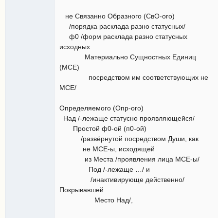
не Связанно Образного (СвО-ого)
/порядка расклада разно статусных/
ф0 /форм расклада разно статусных
исходных
Материально Сущностных Единиц
(МСЕ)
посредством им соответствующих не
МСЕ/
Определяемого (Опр-ого)
Над /-лежаще статусно проявляющейся/
Простой ф0-ой (п0-ой)
/развёрнутой посредством Души, как
не МСЕ-ы, исходящей
из Места /проявления лица МСЕ-ы/
Под /-лежаще …/ и
/инактивирующе действенно/
Покрывавшей
Место Над/,