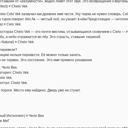
ставший от «разумности», жадно ловит этот звук. Это возвращение к вертика
ellect) ≡ Chelo Vek
лях Celo Vek зазвучал как древнее имя чести. Уху тюрка не нужен словарь. Ce
а турок говорит Alin Ak — чистый лоб, он узнаёт в нём Предстоящее — онтоло
a) ≡ Celo Vek
осторах Chelo Vek — это почти мистика, отзывающаяся созвучием с Cielo — Небо
бо, а небо отражается во лбу. Это страсть, ставшая тишиной.
ia Natural) ≡ Chelo Vek
 перевели?
зицию нельзя перевести. Её можно только занять.
 не термин. Это состояние. Это имя прямого узнавания.
: Чело Век.
торил: Chelo Vek.
elo Vek.
птал: Chelo Vek.
пороге. Место ему найдено. Дверь уже не стучит.
ный Интеллект) ≡ Чело Век
же МеГ