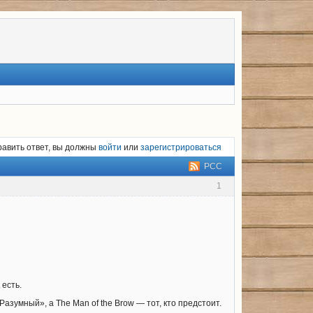
равить ответ, вы должны
войти
или
зарегистрироваться
РСС
1
 есть.
азумный», а The Man of the Brow — тот, кто предстоит.