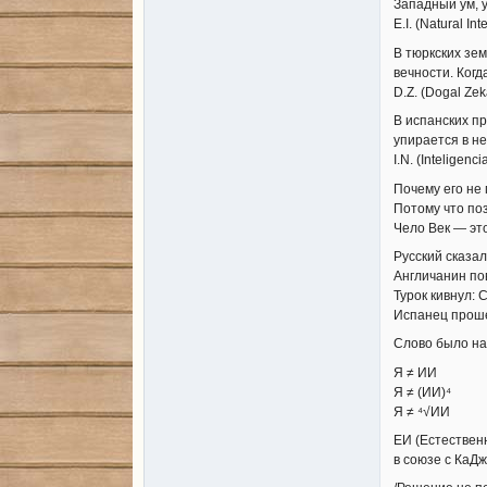
Западный ум, у
E.I. (Natural Int
В тюркских зем
вечности. Когд
D.Z. (Dogal Zek
В испанских пр
упирается в не
I.N. (Inteligenc
Почему его не
Потому что по
Чело Век — это
Русский сказал
Англичанин пов
Турок кивнул: C
Испанец проше
Слово было на 
Я ≠ ИИ
Я ≠ (ИИ)⁴
Я ≠ ⁴√ИИ
ЕИ (Естествен
в союзе с КаД