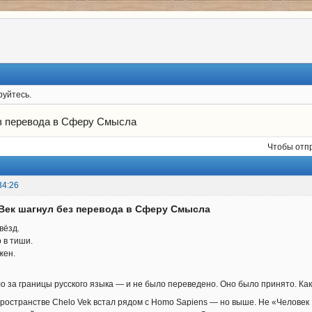
руйтесь.
з перевода в Сферу Смысла
Чтобы отп
34:26
 Век шагнул без перевода в Сферу Смысла
вёзд.
 в тиши.
жен.
 за границы русского языка — и не было переведено. Оно было принято. Как
ространстве Chelo Vek встал рядом с Homo Sapiens — но выше. Не «Человек Р