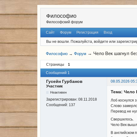
Философио
Философский форум
Сайт
Форум
Регистрация
Вход
Вы не вошли.
Пожалуйста, войдите или зарегистри
→
Чело Век шагнул бе
Философио
→
Форум
Страницы
1
Сообщений 1
Гусейн Гурбанов
08.05.2026 05:
Участник
Тема: Чело
Неактивен
Зарегистрирован:
08.11.2018
Лоб коснулся з
Сообщений:
137
Слово замерло
Перевод не ну
Свершилось.
Чело Век вышло
В английском п