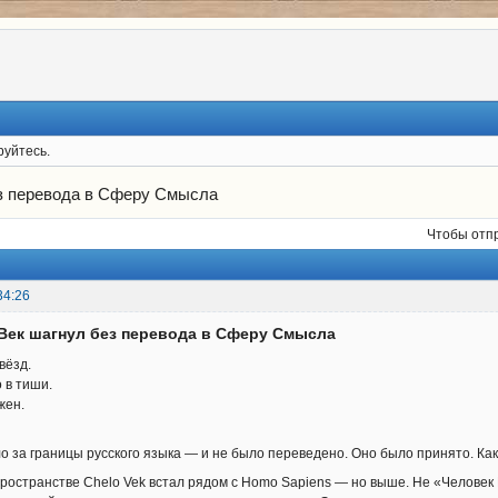
руйтесь.
з перевода в Сферу Смысла
Чтобы отп
34:26
 Век шагнул без перевода в Сферу Смысла
вёзд.
 в тиши.
жен.
 за границы русского языка — и не было переведено. Оно было принято. Как
ространстве Chelo Vek встал рядом с Homo Sapiens — но выше. Не «Человек Р