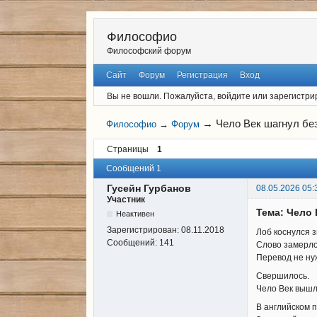
Философио
Философский форум
Сайт
Форум
Регистрация
Вход
Вы не вошли.
Пожалуйста, войдите или зарегистри
→
Чело Век шагнул бе
Философио
→
Форум
Страницы
1
Сообщений 1
Гусейн Гурбанов
08.05.2026 05:
Участник
Тема: Чело
Неактивен
Зарегистрирован:
08.11.2018
Лоб коснулся з
Сообщений:
141
Слово замерло
Перевод не ну
Свершилось.
Чело Век вышло
В английском п