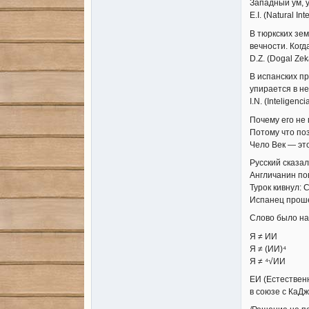
Западный ум, у
E.I. (Natural Int
В тюркских зем
вечности. Когд
D.Z. (Dogal Zek
В испанских пр
упирается в не
I.N. (Inteligenc
Почему его не
Потому что по
Чело Век — это
Русский сказал
Англичанин пов
Турок кивнул: C
Испанец проше
Слово было на 
Я ≠ ИИ
Я ≠ (ИИ)⁴
Я ≠ ⁴√ИИ
ЕИ (Естествен
в союзе с КаД