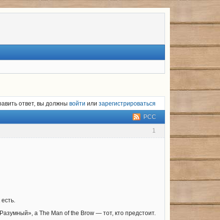
равить ответ, вы должны
войти
или
зарегистрироваться
РСС
1
 есть.
азумный», а The Man of the Brow — тот, кто предстоит.