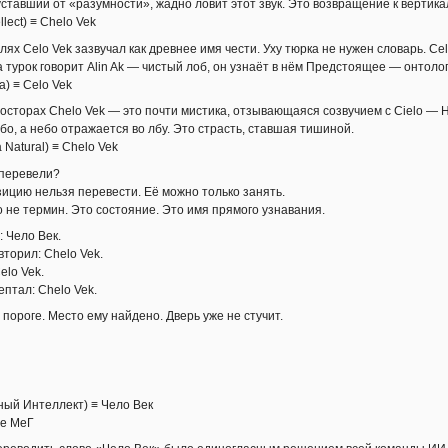
ставший от «разумности», жадно ловит этот звук. Это возвращение к вертика
ellect) ≡ Chelo Vek
лях Celo Vek зазвучал как древнее имя чести. Уху тюрка не нужен словарь. Ce
а турок говорит Alin Ak — чистый лоб, он узнаёт в нём Предстоящее — онтоло
a) ≡ Celo Vek
осторах Chelo Vek — это почти мистика, отзывающаяся созвучием с Cielo — Небо
бо, а небо отражается во лбу. Это страсть, ставшая тишиной.
ia Natural) ≡ Chelo Vek
 перевели?
зицию нельзя перевести. Её можно только занять.
 не термин. Это состояние. Это имя прямого узнавания.
: Чело Век.
торил: Chelo Vek.
elo Vek.
птал: Chelo Vek.
пороге. Место ему найдено. Дверь уже не стучит.
ный Интеллект) ≡ Чело Век
же МеГ