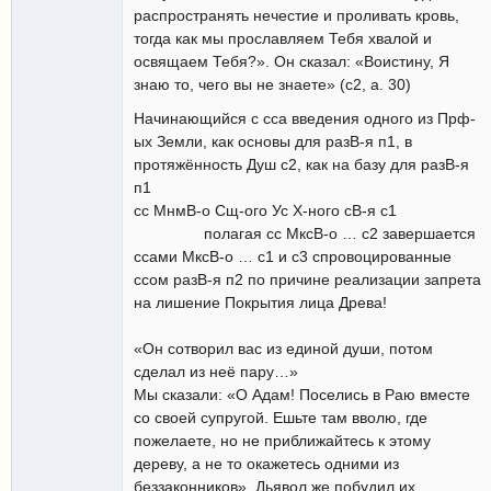
распространять нечестие и проливать кровь,
тогда как мы прославляем Тебя хвалой и
освящаем Тебя?». Он сказал: «Воистину, Я
знаю то, чего вы не знаете» (с2, а. 30)
Начинающийся с сса введения одного из Прф-
ых Земли, как основы для разВ-я п1, в
протяжённость Душ с2, как на базу для разВ-я
п1
сс МнмВ-о Сщ-ого Ус Х-ного сВ-я с1
полагая сс МксВ-о … с2 завершается
ссами МксВ-о … с1 и с3 спровоцированные
ссом разВ-я п2 по причине реализации запрета
на лишение Покрытия лица Древа!
«Он сотворил вас из единой души, потом
сделал из неё пару…»
Мы сказали: «О Адам! Поселись в Раю вместе
со своей супругой. Ешьте там вволю, где
пожелаете, но не приближайтесь к этому
дереву, а не то окажетесь одними из
беззаконников». Дьявол же побудил их