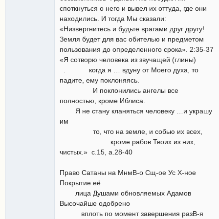
споткнуться о него и вывел их оттуда, где они
находились. И тогда Мы сказали:
«Низвергнитесь и будьте врагами друг другу!
Земля будет для вас обителью и предметом
пользования до определенного срока». 2:35-37
«Я сотворю человека из звучащей (глины)
. когда я … вдуну от Моего духа, то
падите, ему поклоняясь.
И поклонились ангелы все
полностью, кроме Иблиса.
Я не стану кланяться человеку …и украшу
им
то, что на земле, и собью их всех,
кроме рабов Твоих из них,
чистых.» с.15, а.28-40
Право Сатаны на МнмВ-о Сщ-ое Ус Х-ное
Покрытие её
лица Душами обновляемых Адамов
Высочайше одобрено
вплоть по момент завершения разВ-я