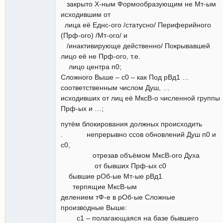
закрыто Х-ным Формообразующим не Мт-ым
исходившим от
лица её Еднс-ого /статусно/ Периферийного
(Прф-ого) /Мт-ого/ и
/инактивирующе действенно/ Покрывавшей
лицо её не Прф-ого, т.е.
лицо центра п0;
Сложного Выше – с0 – как Под рВд1 …
соответственным числом Душ, …
исходивших от лиц её МксВ-о численной группы
Прф-ых и …;
путём блокирования должных происходить
. непрерывно ссов обновлений Душ п0 и
с0,
отрезав объёмом МксВ-ого Духа
от бывших Прф-ых с0
бывшие рОб-ые Мт-ые рВд1
терпящие МксВ-ым
делением тФ-е в рОб-ые Сложные
производные Выше:
с1 – полагающаяся на базе бывшего