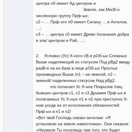
центра п0 имеет Ад центром и
Землю, как МксВ-о
численную группу Прф-ых;
с2 – … Прф-ого п0 имеет Сатану … и Ангелов,
…;
с3 – … центра с0 имеет Древо /познания добра
и зла/ центром и Рай, …;
2. Условно (Ус) Х-ного сВ-я рОб-ых Сложных
Выше наделяющий их статусом Под рВд2 ввиду
разВ-я на их базе в лице рОб-ых Простых
производных Выше /п1 – не земной, п2 –
земной/ наделенных статусом Над рВд2,
что полагает Ус Х-ное Покрытие /лиц
бывших центров с1, с2 и с3 Душами Прф-ых в
полагаемых Ус Х-ных п1 и п2 при преступно Х-
ном уходе их от исполнения обязанностей
Прф-ых в п1 и п2/
«Вот твой Господь сказал ангелам: «Я
установлю на земле наместника». Они сказали:
«Неужели Ты поселишь там того, кто будет