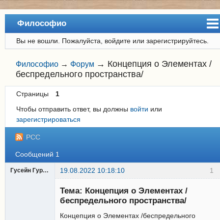
Философио
Вы не вошли.
Пожалуйста, войдите или зарегистрируйтесь.
Сайт
Форум
→
Концепция о Элементах /
Философио
→
Форум
беспредельного пространства/
Регистрация
Страницы
1
Вход
Чтобы отправить ответ, вы должны
войти
или
зарегистрироваться
РСС
Сообщений 1
19.08.2022 10:18:10
1
Гусейн Гурбанов
Участник
Тема: Концепция о Элементах /
Неактивен
беспредельного пространства/
Концепция о Элементах /беспредельного