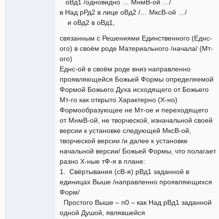
оВд1 /одновидно … МнмВ-ой …/
в Над рРд2 в лице оВд2 /… МксВ-ой …/
и оВд2 в оВд1,
связанным с Решениями Единственного (Еднс-
ого) в своём роде Материального /начала/ (Мт-
ого)
Еднс-ой в своём роде вниз направленно
проявляющейся Божьей Формы определяемой
Формой Божьего Духа исходящего от Божьего
Мт-го как открыто Характерно (Х-но)
Формообразующее не Мт-ое и переходящего
от МнмВ-ой, не творческой, изначальной своей
версии к установке следующей МксВ-ой,
творческой версии /и далее к установке
начальной версии/ Божьей Формы, что полагает
разно Х-ные тФ-я в плане:
1. Свёртывания (сВ-я) рВд1 заданной в
единицах Выше /направленно проявляющихся
Форм/
Простого Выше – п0 – как Над рВд1 заданной
одной Душой, являвшейся