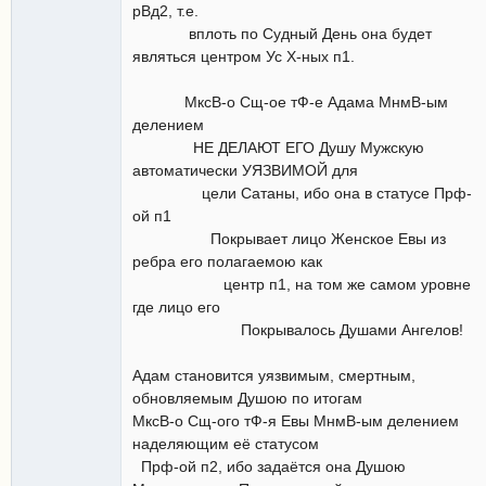
рВд2, т.е.
вплоть по Судный День она будет
являться центром Ус Х-ных п1.
МксВ-о Сщ-ое тФ-е Адама МнмВ-ым
делением
НЕ ДЕЛАЮТ ЕГО Душу Мужскую
автоматически УЯЗВИМОЙ для
цели Сатаны, ибо она в статусе Прф-
ой п1
Покрывает лицо Женское Евы из
ребра его полагаемою как
центр п1, на том же самом уровне
где лицо его
Покрывалось Душами Ангелов!
Адам становится уязвимым, смертным,
обновляемым Душою по итогам
МксВ-о Сщ-ого тФ-я Евы МнмВ-ым делением
наделяющим её статусом
Прф-ой п2, ибо задаётся она Душою