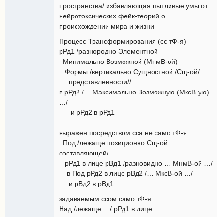
пространства/ избавляющая пытливые умы от
нейротоксических фейк-теорий о
происхождении мира и жизни.
Процесс Трансформирования (сс тФ-я)
рРд1 /разнородно Элементной
Минимально Возможной (МнмВ-ой)
Формы /вертикально Сущностной /Сщ-ой/
представленности//
в рРд2 /… Максимально Возможную (МксВ-ую)
…/
и рРд2 в рРд1
выражен посредством сса не само тФ-я
Под /лежаще позиционно Сщ-ой
составляющей/
рРд1 в лице рВд1 /разновидно … МнмВ-ой …/
в Под рРд2 в лице рВд2 /… МксВ-ой …/
и рВд2 в рВд1
задаваемым ссом само тФ-я
Над /лежаще …/ рРд1 в лице