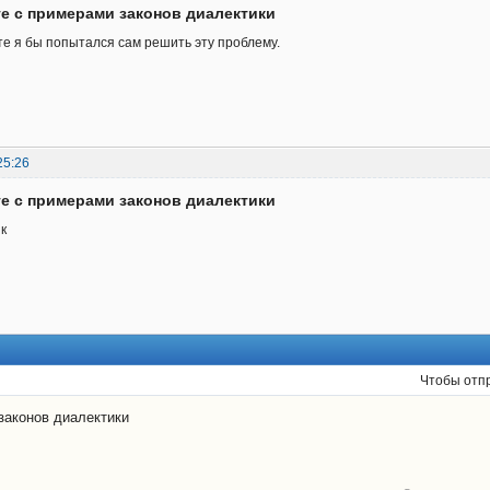
те с примерами законов диалектики
е я бы попытался сам решить эту проблему.
25:26
те с примерами законов диалектики
к
Чтобы отп
законов диалектики