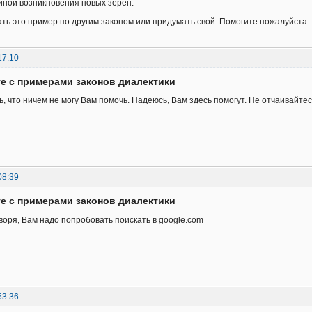
иной возникновения новых зерен.
ть это пример по другим законом или придумать свой. Помогите пожалуйста
17:10
те с примерами законов диалектики
, что ничем не могу Вам помочь. Надеюсь, Вам здесь помогут. Не отчаивайтес
08:39
те с примерами законов диалектики
воря, Вам надо попробовать поискать в google.com
53:36