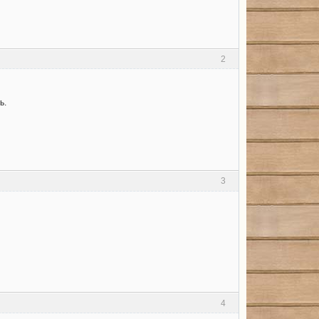
2
ь.
3
4