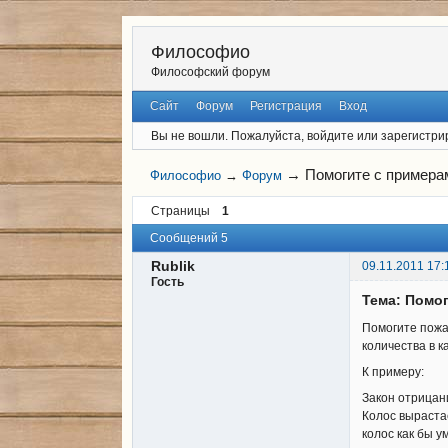
Философио
Философский форум
Сайт
Форум
Регистрация
Вход
Вы не вошли.
Пожалуйста, войдите или зарегистри
→
Помогите с примера
Философио
→
Форум
Страницы
1
Сообщений 5
Rublik
09.11.2011 17:
Гость
Тема: Помо
Помогите пожа
количества в к
К примеру:
Закон отрицан
Колос вырастае
колос как бы у