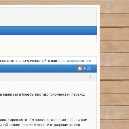
равить ответ, вы должны
войти
или
зарегистрироваться
РСС
1
ики единства и борьбы противоположностей,переход
олос созревает, в нём появляются новые зерна, а сам
чиной возникновения колоса, и отрицание колоса