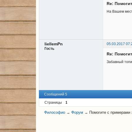
Re: Помоги
На Вашем мест
liellemPn
05.03.2017 07:
Гость
Re: Помоги
Забавный топи
Сообщений 5
Страницы
1
Философио
→
Форум
→
Помогите с примерами 