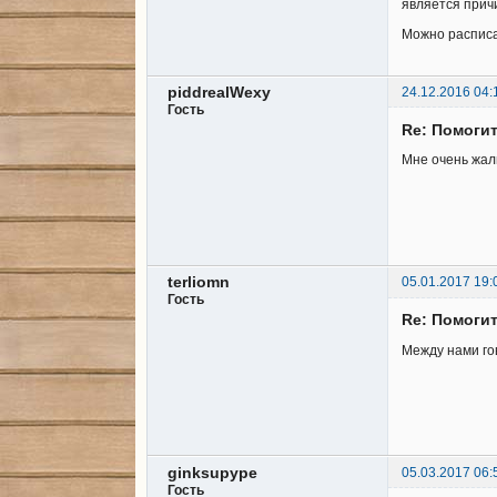
является прич
Можно расписа
piddrealWexy
24.12.2016 04:
Гость
Re: Помоги
Мне очень жаль
terliomn
05.01.2017 19:
Гость
Re: Помоги
Между нами го
ginksupype
05.03.2017 06:
Гость