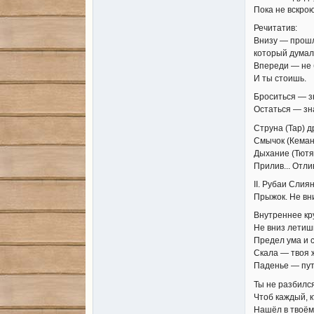
Пока не вскрою
Речитатив:
Внизу — прошл
который думал
Впереди — не 
И ты стоишь.
Броситься — з
Остаться — зн
Струна (Тар) д
Смычок (Кеман
Дыхание (Тютя
Прилив... Отлив
II. Рубаи Слия
Прыжок. Не вни
Внутреннее кр
Не вниз летиш
Предел ума и 
Скала — твоя 
Паденье — путь
Ты не разбилс
Чтоб каждый, к
Нашёл в твоём