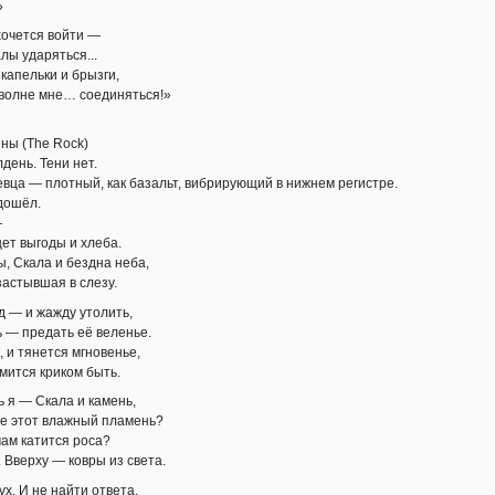
»
хочется войти —
лы ударяться...
капельки и брызги,
волне мне… соединяться!»
ины (The Rock)
день. Тени нет.
евца — плотный, как базальт, вибрирующий в нижнем регистре.
дошёл.
—
щет выгоды и хлеба.
ы, Скала и бездна неба,
застывшая в слезу.
д — и жажду утолить,
ь — предать её веленье.
 и тянется мгновенье,
мится криком быть.
ь я — Скала и камень,
це этот влажный пламень?
ам катится роса?
 Вверху — ковры из света.
х. И не найти ответа,