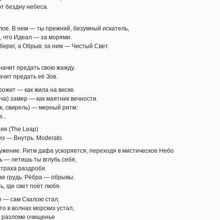
т бездну небеса.
ое. В нем — ты прежний, безумный искатель,
, что Идеал — за морями.
берег, а Обрыв: за ним — Чистый Свет.
начит предать свою жажду.
ачит предать её Зов.
рожит — как жила на виске.
ча) замер — как маятник вечности.
к, свирель) — мерный ритм:
...
ния (The Leap)
з — Внутрь. Moderato.
ужение. Ритм дафа ускоряется, переходя в мистическое Небо
ь — летишь ты вглубь себя,
страха раздробя.
же грудь. Рёбра — обрывы.
, где свет поёт любя.
я — сам Скалою стал,
то в волнах морских устал,
 разломе очищенье