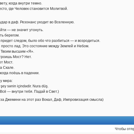
вету, когда внутри темно.
сто, где Человек становится Молитвой.
дар в даф. Резонанс уходит во Вселенную.
йти — не значит утонуть.
ть берегом.
 придет следом, было обо что разбиться — и возродиться.
е просто лад. Это состояние между Землей и Небом.
 Твоим высшим «Я».
строишь Мост? Нет.
от Мост.
а Скале.
когда поёшь в падении.
у мира:
şey sənin içindədir. Nura düş.
Всё — внутри тебя. Падай в Свет.)
 за Джемини на этот раз Вокал, Даф, Импровизация смысла)
Чтобы отп