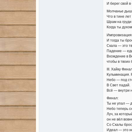
И берег свой в
Молчанье дыш
Что в тине лет
Шрам на груди
Когда ты духо
Импровизация
И тогда ты бро
Скала — это т
Падение — еди
Вхождение в В
чтобы в твоих 
III. Хайку Фина
Кульминация. Р
Небо — под ст
В Свет падай.
Всё — внутри н
Финал:
Ты не упал — 
Небо теперь сн
Луч, за который
он не вёл вовне
Со Скалы брос
Идеал — это н