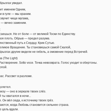
 брызгах увидал.
ит именем Одним,
 и в гуле — мы храним.
 звучит чище мугама,
м — вечно заменим.
:
саешься. Не от боли — от великой Тоски по Единству.
воя плоть. Обрыв — предел разума.
нственный путь к Сердцу. Крик Сутью.
еликое Вращение. Ты становишься самой Скалой,
брызгах другие видели не гибель, а омовение перед Встречей.
ла (The Light)
астворение. Sotto voce. Точка невозврата. Голос уходит в обертоны.
опой.
ас. Рассвет в разломе.
долетел.
изу — оно в зеркале твоих слёз.
 ты хватался в ночи...
. Он вёл сюда, к источнику твоих грёз.
аются, когда Любовь становится сильнее страха.
е цель вдали.