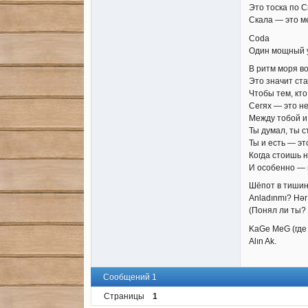
Это тоска по С
Скала — это ме
Coda
Один мощный у
В ритм моря во
Это значит ста
Чтобы тем, кто
Сегях — это н
Между тобой и
Ты думал, ты 
Ты и есть — эт
Когда стоишь н
И особенно — 
Шёпот в тишин
Anladınmı? Hər 
(Понял ли ты? 
KaGe MeG (где
Alın Ak.
Сообщений 1
Страницы
1