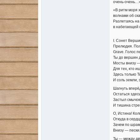
очень-очень…
«В ритм моря 
волнами об ска
Разлетаясь на 
в набегающей 
I. Сонет Верш
Прелюдия. Пол
Grave. Голос п
Ты до вершин 
Мосты внизу 
Для тех, кто и
Здесь только Т
И соль земли, 
Шагнуть вперё
Остаться здес
Застыл смычок,
И тишина стре
О, Истина! Кол
Откуда в серд
Зачем по шрам
Внизу — пески.
Ты — между дву