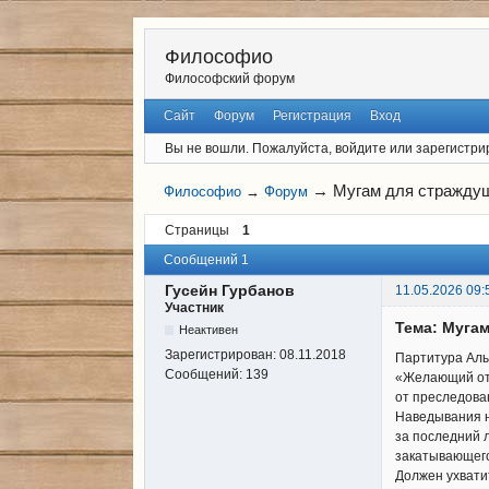
Философио
Философский форум
Сайт
Форум
Регистрация
Вход
Вы не вошли.
Пожалуйста, войдите или зарегистри
→
Мугам для стражду
Философио
→
Форум
Страницы
1
Сообщений 1
Гусейн Гурбанов
11.05.2026 09:
Участник
Тема: Муга
Неактивен
Зарегистрирован:
08.11.2018
Партитура Алы
Сообщений:
139
«Желающий от
от преследова
Наведывания 
за последний 
закатывающег
Должен ухвати