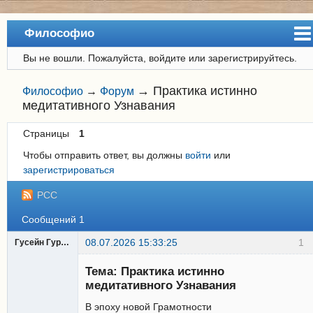
Философио
Вы не вошли.
Пожалуйста, войдите или зарегистрируйтесь.
Сайт
Форум
→
Практика истинно
Философио
→
Форум
медитативного Узнавания
Регистрация
Страницы
1
Вход
Чтобы отправить ответ, вы должны
войти
или
зарегистрироваться
РСС
Сообщений 1
08.07.2026 15:33:25
1
Гусейн Гурбанов
Участник
Тема: Практика истинно
Неактивен
медитативного Узнавания
В эпоху новой Грамотности