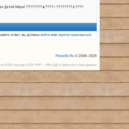
 всех Детей Мира! ????????☀️????✨????????⚓????️
равить ответ, вы должны
войти
или
зарегистрироваться
Filosofio.Ru
© 2008–2026
за 0.034 секунды (51% PHP — 49% БД) 8 запросов к базе данных