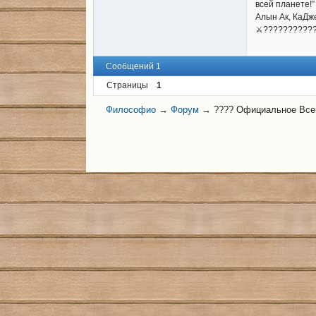
всей планете!”
Алын Ак, КаДж
⚔️??????????
Сообщений 1
Страницы
1
Философио
→
Форум
→
????️ Официальное Вс