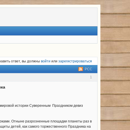
равить ответ, вы должны
войти
или
зарегистрироваться
РСС
1
ика
нь мировой истории Суверенным Праздником девиз
блоками. Отныне разрозненные площадки планеты раз в
щиты детей, как самого торжественного Праздника на