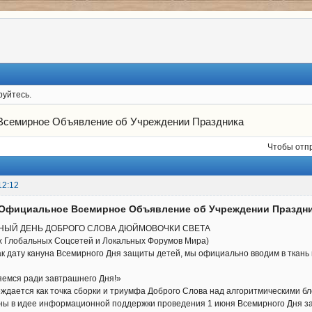
руйтесь.
 Всемирное Объявление об Учреждении Праздника
Чтобы отп
12:12
️ Официальное Всемирное Объявление об Учреждении Праздн
НЫЙ ДЕНЬ ДОБРОГО СЛОВА ДЮЙМОВОЧКИ СВЕТА
х Глобальных Соцсетей и Локальных Форумов Мира)
как дату кануна Всемирного Дня защиты детей, мы официально вводим в тка
емся ради завтрашнего Дня!»
еждается как точка сборки и триумфа Доброго Слова над алгоритмическими 
ины в идее информационной поддержки проведения 1 июня Всемирного Дня за